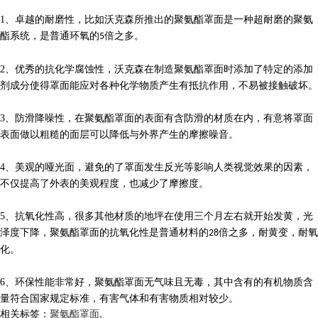
1
、卓越的耐磨性，比如沃克森所推出的聚氨酯罩面是一种超耐磨的聚氨
酯系统，是普通环氧的
倍之多。
5
2
、优秀的抗化学腐蚀性，沃克森在制造聚氨酯罩面时添加了特定的添加
剂成分使得罩面能应对各种化学物质产生有抵抗作用，不易被接触破坏。
3
、防滑降噪性，在聚氨酯罩面的表面有含防滑的材质在内，有意将罩面
表面做以粗糙的面层可以降低与外界产生的摩擦噪音。
4
、美观的哑光面，避免的了罩面发生反光等影响人类视觉效果的因素，
不仅提高了外表的美观程度，也减少了摩擦度。
5
、抗氧化性高，很多其他材质的地坪在使用三个月左右就开始发黄，光
泽度下降，聚氨酯罩面的抗氧化性是普通材料的
倍之多，耐黄变，耐氧
28
化。
6
、环保性能非常好，聚氨酯罩面无气味且无毒，其中含有的有机物质含
量符合国家规定标准，有害气体和有害物质相对较少。
相关标签：
聚氨酯罩面
,