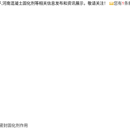
坪,河南混凝土固化剂等相关信息发布和资讯展示，敬请关注！
您有
1
条
密封固化剂作用