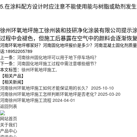
5.在涂料配方设计时应注意不能使用能与树脂或助剂发
徐州环氧地坪施工徐州装和技研净化涂装有限公司提示
过程中会褪色，但施工后暴露在空气中的颜料会逐渐恢
河南环氧地坪哪家好？河南固化地坪报价是多少？河南混凝土固化剂质量怎
话:18952205789
上一条：
河南徐州固化地坪可以用于地下停车场吗？
下一条：
河南固化地坪施工过程中需注意哪些细节？
本文标签：
徐州环氧地坪施工
,
【相关产品】
【相关新闻】
河南徐州环氧地坪施工如何才能保证用的长久？
2025-10-10
河南 徐州环氧地坪施工怎样判断环氧地坪是否老化?
2025-03-20
河南徐州环氧地坪施工流程
2024-04-01
返回列表
网站首页
关于我们
产品中心
资讯中心