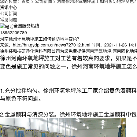
您的位置：
首页
>
公司新闻
>
河南徐州环氧地坪施工如何预防地坪变色
资讯中心
公司新闻
常见问题
全国服务热线
18952205789
河南徐州环氧地坪施工如何预防地坪变色？
来源：http://hn.gydp.com.cn/news727012.html
时间：2021-11-26 14:1
徐州装和技研净化涂料有限公司为您免费提供
河南环氧地坪
,河南固化地
徐州
施工对工艺有着较高的要求，如果是
河南环氧地坪
变色是施工常见的问题之一，徐州
怎
河南环氧地坪施工
1.充分搅拌均匀。徐州环氧地坪施工厂家介绍复色漆颜
与原色不符问题。
2.金属颜料与清漆分装。徐州环氧地坪施工金属颜料中