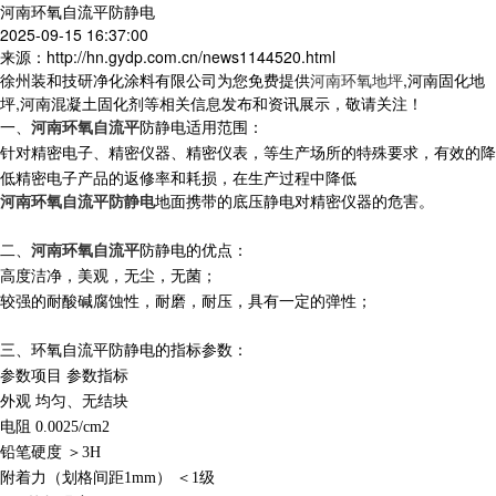
河南环氧自流平防静电
2025-09-15 16:37:00
来源：http://hn.gydp.com.cn/news1144520.html
徐州装和技研净化涂料有限公司为您免费提供
河南环氧地坪
,河南固化地
坪,河南混凝土固化剂等相关信息发布和资讯展示，敬请关注！
一、
河南环氧自流平
防静电
适用范围：
针对精密电子、精密仪器、精密仪表，等生产场所的特殊要求，有效的降
低精密电子产品的返修率和耗损，在生产过程中降低
河南环氧自流平防静电
地面携带的底压静电对精密仪器的危害。
二、
河南环氧自流平
防静电
的优点：
高度洁净，美观，无尘，无菌；
较强的耐酸碱腐蚀性，耐磨，耐压，具有一定的弹性；
三、
环氧自流平防静电
的指标参数：
参数项目
参数指标
外观
均匀、无结块
电阻
0.0025/cm
2
铅笔硬度
＞
3H
附着力（划格间距
1mm
）
＜
1
级