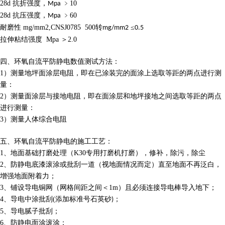
28d
抗折强度，
﹥
10
Mpa
28d
抗压强度，
﹥
60
Mpa
耐磨性
mg/mm2,CNSJ0785 500
转
≤
mg/mm2
0.5
拉伸粘结强度
Mpa
＞
2.0
四、
环氧自流平防静电数
值测试方法：
1
）测量地坪面涂层电阻，即在已涂装完的面涂上选取等距的两点进行测
量：
2
）测量面涂层与接地电阻，即在面涂层和地坪接地之间选取等距的两点
进行测量：
3
）测量人体综合电阻
五、
环氧自流平防静电
的施工工艺：
1
、
地面基础打磨处理（
K30
专用打磨机打磨），修补，除污，除尘
2
、
防静电底漆滚涂或批刮一道（视地面情况而定）直至地面不再泛白，
增强地面附着力；
3
、
铺设导电铜网（网格间距之间＜
1m
）且必须连接导电棒导入地下；
4
、
导电中涂批刮
(
添加标准号石英砂
；
)
5
、
导电腻子批刮；
6
、
防静电面涂滚涂；