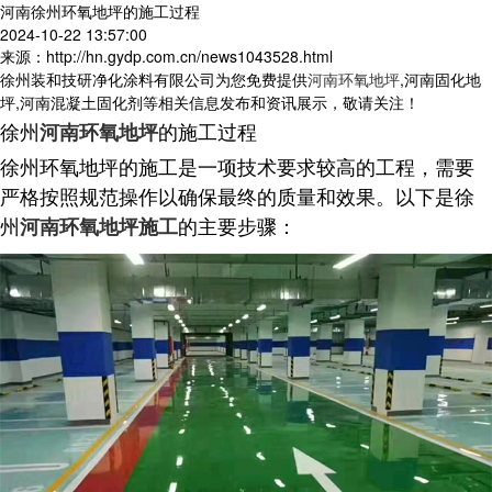
河南徐州环氧地坪的施工过程
2024-10-22 13:57:00
来源：http://hn.gydp.com.cn/news1043528.html
徐州装和技研净化涂料有限公司为您免费提供
河南环氧地坪
,河南固化地
坪,河南混凝土固化剂等相关信息发布和资讯展示，敬请关注！
徐州
的施工过程
河南环氧地坪
徐州环氧地坪的施工是一项技术要求较高的工程，需要
严格按照规范操作以确保最终的质量和效果。以下是徐
州
的主要步骤：
河南环氧地坪施工